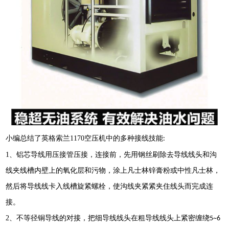
小编总结了英格索兰
1170
空压机中的多种接线技能
:
1
、铝芯导线用压接管压接，连接前，先用钢丝刷除去导线线头和沟
线夹线槽内壁上的氧化层和污物，涂上凡士林锌膏粉或中性凡士林，
然后将导线线卡入线槽旋紧螺栓，使沟线夹紧紧夹住线头而完成连
接。
2
、不等径铜导线的对接，把细导线线头在粗导线线头上紧密缠绕
5~6