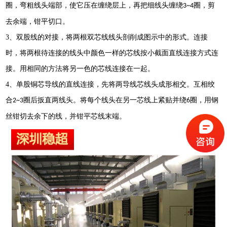
圈，弯粗线头端部，使它压在缠绕层上，再把细线头缠绕
圈，剪
3~4
去余端，钳平切口。
3
、双股线的对接，将两根双芯线线头剖削成图示中的形式。连接
时，将两根待连接的线头中颜色一样的芯线按小截面直线连接方式连
接。用相同的方法将另一色的芯线连接在一起。
4
、单股铜芯导线的直线连接，先将两导线芯线头成形相交。互相绞
合
圈后扳直两线头。将每个线头在另一芯线上紧贴并绕
圈，用钢
2~3
6
丝钳切去余下的线，并钳平芯线末端。