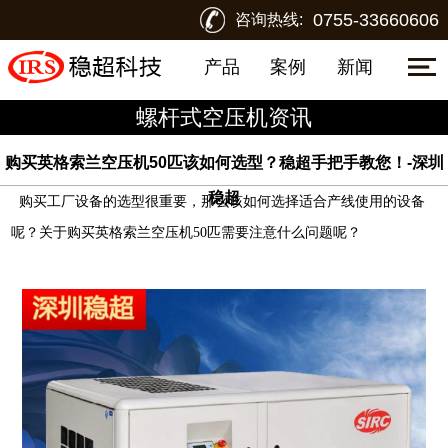
0755-33660606
咨询热线:
产品
案例
新闻
螺杆式空压机资讯
购买英格索兰空压机50匹该如何选型？稳超手把手教您！-深圳
稳超
购买工厂设备的选型很重要，那么该如何选择适合产线使用的设备
呢？关于购买
英格索兰空压机
50
匹
需要
注意什么问题呢？