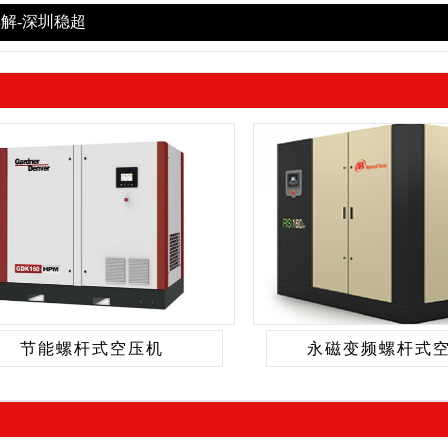
解-深圳稳超
节能螺杆式空压机
永磁变频螺杆式