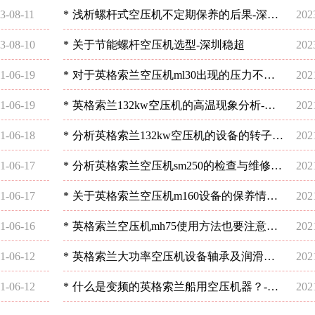
3-08-11
*
浅析螺杆式空压机不定期保养的后果-深圳
202
稳超
3-08-10
*
关于节能螺杆空压机选型-深圳稳超
202
1-06-19
*
对于英格索兰空压机ml30出现的压力不足
202
现象分析-深圳稳超
1-06-19
*
英格索兰132kw空压机的高温现象分析-深
202
圳稳超
1-06-18
*
分析英格索兰132kw空压机的设备的转子平
202
衡-深圳稳超
1-06-17
*
分析英格索兰空压机sm250的检查与维修情
202
况-深圳稳超
1-06-17
*
关于英格索兰空压机m160设备的保养情况
202
分析-深圳稳超
1-06-16
*
英格索兰空压机mh75使用方法也要注意？-
202
深圳稳超
1-06-12
*
英格索兰大功率空压机设备轴承及润滑油
202
的使用注意事项-深圳稳超
1-06-12
*
什么是变频的英格索兰船用空压机器？-深
202
圳稳超