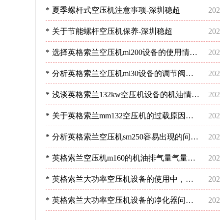
*
夏季螺杆式空压机注意事项-深圳稳超
202
*
关于节能螺杆空压机保养-深圳稳超
202
*
选择英格索兰空压机ml200设备的使用情
202
况-深圳稳超
*
分析英格索兰空压机ml30设备的调节阀情
202
况-深圳稳超
*
浅谈英格索兰132kw空压机设备的机油情况
202
分析-深圳稳超
*
关于英格索兰mm132空压机的过载原因及
202
方法分析-[深圳稳超]
*
分析英格索兰空压机sm250容易出现的问
202
题-深圳稳超
*
英格索兰空压机m160的机油排气量气量不
202
足？-深圳稳超
*
英格索兰大功率空压机设备的使用中，管
202
道布置的要点是哪些？-深圳稳超
*
英格索兰大功率空压机设备的净化器问
202
题，您清楚吗？-深圳稳超