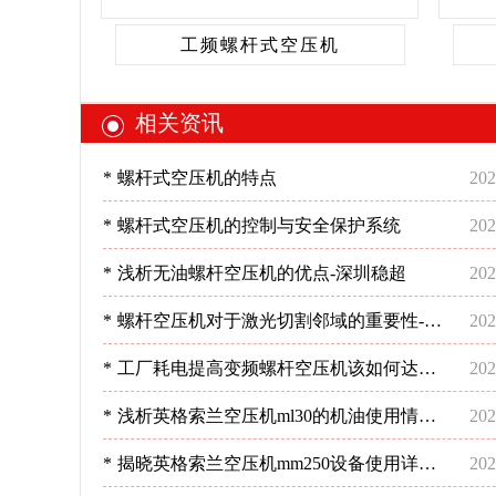
工频螺杆式空压机
相关资讯
*
螺杆式空压机的特点
202
*
螺杆式空压机的控制与安全保护系统
202
*
浅析无油螺杆空压机的优点-深圳稳超
202
*
螺杆空压机对于激光切割邻域的重要性-深
202
圳稳超
*
工厂耗电提高变频螺杆空压机该如何达到
202
预期节能效果呢？-深圳稳超
*
浅析英格索兰空压机ml30的机油使用情况-
202
深圳稳超
*
揭晓英格索兰空压机mm250设备使用详情
202