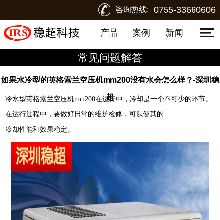
0755-33660606
咨询热线:
产品
案例
新闻
常见问题解答
如果水冷型的英格索兰空压机mm200没有水会怎么样？-深圳稳
超
冷水型
英格索兰空压机
mm200
在运行中，冷却是一个不可少的环节。
在运行过程中，要做好
日常的维护检修
，
可以
使
其的
冷却性能和效果稳定。