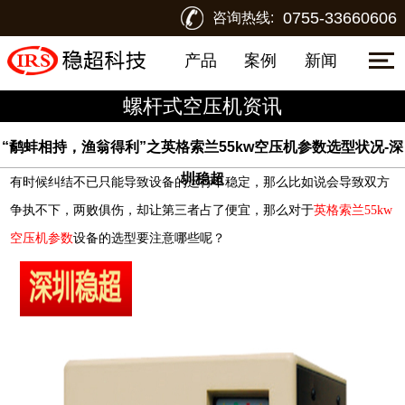
0755-33660606
咨询热线:
产品
案例
新闻
螺杆式空压机资讯
“鹬蚌相持，渔翁得利”之英格索兰55kw空压机参数选型状况-深
圳稳超
有时候纠结不已只能导致设备的运行不稳定，那么比如说会导致双方
争执不下，两败俱伤，却让第三者占了便宜，那么对于
英格索兰55kw
空压机参数
设备的选型要注意哪些呢？