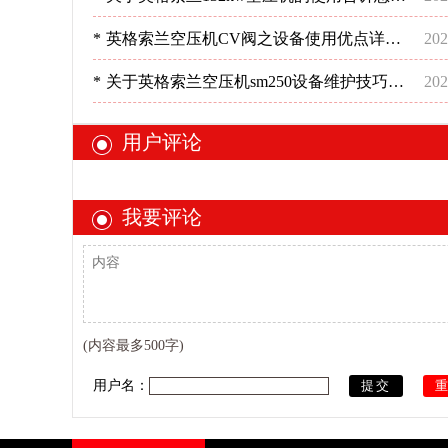
这样做-深圳稳超
*
英格索兰空压机CV阀之设备使用优点详情-
202
深圳稳超
*
关于英格索兰空压机sm250设备维护技巧分
202
析-深圳稳超
用户评论
我要评论
(内容最多500字)
用户名：
提交