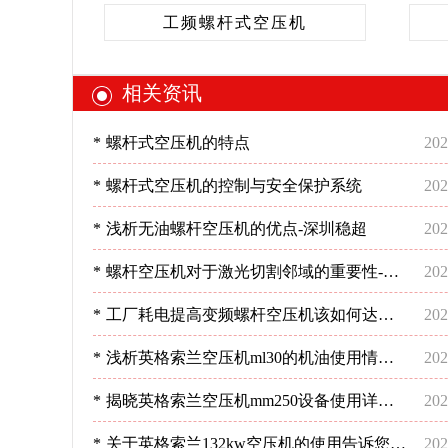
工频螺杆式空压机
相关资讯
*
螺杆式空压机的特点
202
*
螺杆式空压机的控制与安全保护系统
202
*
浅析无油螺杆空压机的优点-深圳稳超
202
*
螺杆空压机对于激光切割邻域的重要性-深
202
圳稳超
*
工厂耗电提高变频螺杆空压机该如何达到
202
预期节能效果呢？-深圳稳超
*
浅析英格索兰空压机ml30的机油使用情况-
202
深圳稳超
*
揭晓英格索兰空压机mm250设备使用详情
202
分析-深圳稳超
*
关于英格索兰132kw空压机的使用告诉您要
202