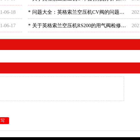
稳超
1-06-18
*
问题大全：英格索兰空压机CV阀的问题分
202
析-深圳稳超
1-06-17
*
关于英格索兰空压机RS200的用气阀检修分
202
析-深圳稳超
重写