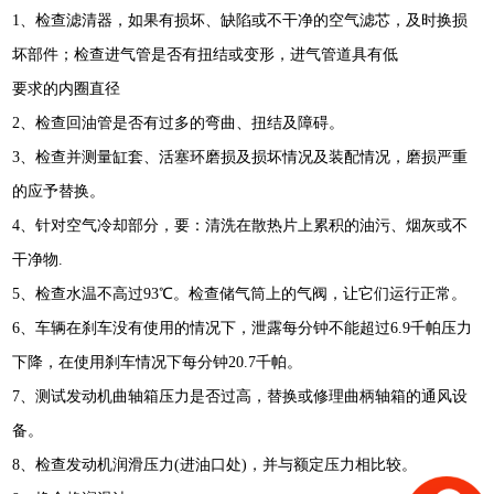
1、检查滤清器，如果有损坏、缺陷或不干净的空气滤芯，及时换损
坏部件；检查进气管是否有扭结或变形，进气管道具有低
要求的内圈直径
2、检查回油管是否有过多的弯曲、扭结及障碍。
3、检查并测量缸套、活塞环磨损及损坏情况及装配情况，磨损严重
的应予替换。
4、针对空气冷却部分，要：清洗在散热片上累积的油污、烟灰或不
干净物.
5、检查水温不高过93℃。检查储气筒上的气阀，让它们运行正常。
6、车辆在刹车没有使用的情况下，泄露每分钟不能超过6.9千帕压力
下降，在使用刹车情况下每分钟20.7千帕。
7、测试发动机曲轴箱压力是否过高，替换或修理曲柄轴箱的通风设
备。
8、检查发动机润滑压力(进油口处)，并与额定压力相比较。