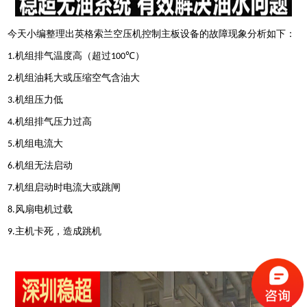
今天
小编整理
出
英格索兰空压机控制主板
设备的故障现象分析如下：
机组排气温度高（超过
）
1.
100℃
机组油耗大或压缩空气含油大
2.
机组压力低
3.
机组排气压力过高
4.
机组电流大
5.
机组无法启动
6.
机组启动时电流大或跳闸
7.
风扇电机过载
8.
主机卡死，造成跳机
9.