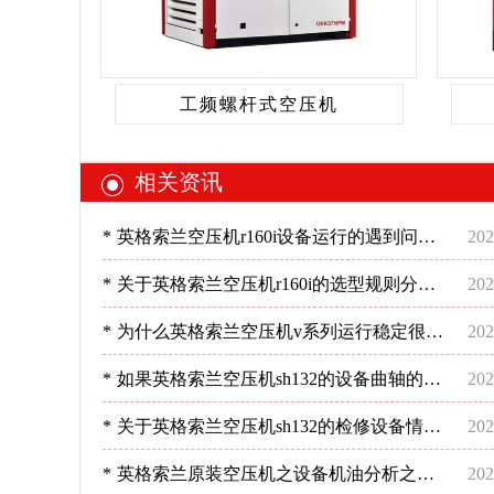
工频螺杆式空压机
相关资讯
*
英格索兰空压机r160i设备运行的遇到问题
202
不慌不忙才对！-深圳稳超
*
关于英格索兰空压机r160i的选型规则分
202
析！-深圳稳超
*
为什么英格索兰空压机v系列运行稳定很重
202
要?-深圳稳超
*
如果英格索兰空压机sh132的设备曲轴的检
202
修是怎样的呢?-深圳稳超
*
关于英格索兰空压机sh132的检修设备情况
202
分析-深圳稳超
*
英格索兰原装空压机之设备机油分析之使
202