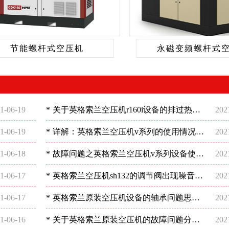
节能螺杆式空压机
永磁变频螺杆式
1-06-19
*
关于英格索兰空压机r160i设备的排过热现
202
象如何处理好？-深圳稳超
1-06-19
*
详解：英格索兰空压机v系列的使用情况-
202
深圳稳超
1-06-18
*
故障问题之英格索兰空压机v系列设备使用
202
分析-深圳稳超
1-06-17
*
英格索兰空压机sh132的调节阀出现噪音这
202
样解决-深圳稳超
1-06-17
*
英格索兰原装空压机设备的轴承问题思考-
202
深圳稳超
1-06-16
*
关于英格索兰原装空压机的故障问题分析-
202