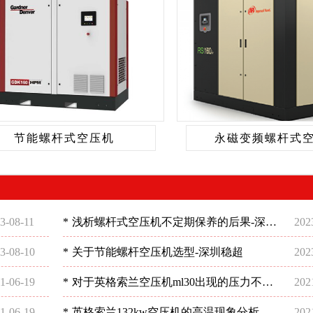
节能螺杆式空压机
永磁变频螺杆式
3-08-11
*
浅析螺杆式空压机不定期保养的后果-深圳
202
稳超
3-08-10
*
关于节能螺杆空压机选型-深圳稳超
202
1-06-19
*
对于英格索兰空压机ml30出现的压力不足
202
现象分析-深圳稳超
1-06-19
*
英格索兰132kw空压机的高温现象分析-深
202