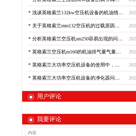
况-深圳稳超
*
浅谈英格索兰132kw空压机设备的机油情况
202
分析-深圳稳超
*
关于英格索兰mm132空压机的过载原因及
202
方法分析-[深圳稳超]
*
分析英格索兰空压机sm250容易出现的问
202
题-深圳稳超
*
英格索兰空压机m160的机油排气量气量不
202
足？-深圳稳超
*
英格索兰大功率空压机设备的使用中，管
202
道布置的要点是哪些？-深圳稳超
*
英格索兰大功率空压机设备的净化器问
202
题，您清楚吗？-深圳稳超
用户评论
我要评论