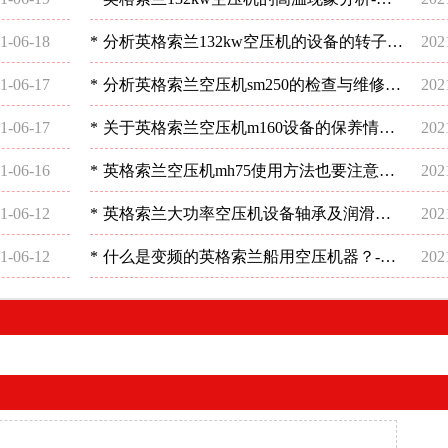
圳稳超
1-06-18
*
分析英格索兰132kw空压机的设备的转子平
202
衡-深圳稳超
1-06-17
*
分析英格索兰空压机sm250的检查与维修情
202
况-深圳稳超
1-06-17
*
关于英格索兰空压机m160设备的保养情况
202
分析-深圳稳超
1-06-16
*
英格索兰空压机mh75使用方法也要注意？-
202
深圳稳超
1-06-12
*
英格索兰大功率空压机设备轴承及润滑油
202
的使用注意事项-深圳稳超
1-06-12
*
什么是变频的英格索兰船用空压机器？-深
202
圳稳超