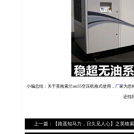
小编总结：关于英格索兰
sm55
空压机格式使用，
厂
家为您
还找
上一篇：【路遥知马力，日久见人心】之英格索兰