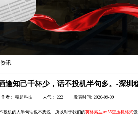
资讯
之酒逢知己千杯少，话不投机半句多。-深圳
作者 :
稳超科技
人气 :
222
发表时间:
2020-09-09
不投机的人半句话也不想说
，
所以对于我们的
英格索兰sm55空压机格式
设