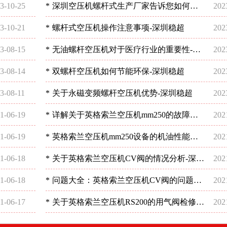
3-10-25
*
深圳空压机螺杆式生产厂家告诉您如何选
202
择空压机
3-10-21
*
螺杆式空压机操作注意事项-深圳稳超
202
3-08-15
*
无油螺杆空压机对于医疗行业的重要性-深
202
圳稳超
3-08-14
*
双螺杆空压机如何节能环保-深圳稳超
202
3-08-11
*
关于永磁变频螺杆空压机优势-深圳稳超
202
1-06-19
*
详解关于英格索兰空压机mm250的故障问
202
题-深圳稳超
1-06-19
*
英格索兰空压机mm250设备的机油性能分
202
析-深圳稳超
1-06-18
*
关于英格索兰空压机CV阀的情况分析-深圳
202
稳超
1-06-18
*
问题大全：英格索兰空压机CV阀的问题分
202
析-深圳稳超
1-06-17
*
关于英格索兰空压机RS200的用气阀检修分
202
析-深圳稳超