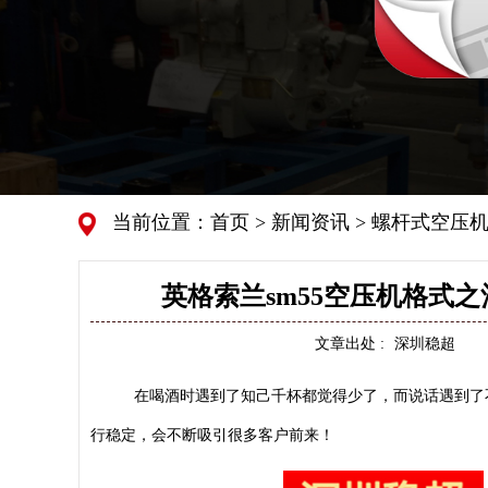
当前位置：
首页
>
新闻资讯
>
螺杆式空压机
英格索兰sm55空压机格式
文章出处 :
深圳稳超
在
喝酒
时
遇到了知己千杯都觉得少了，
而
说话遇到了
行稳定，会不断吸引很多客户前来！