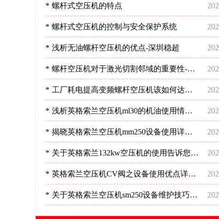
*
螺杆式空压机的特点
202
*
螺杆式空压机的控制与安全保护系统
202
*
浅析无油螺杆空压机的优点-深圳稳超
202
*
螺杆空压机对于激光切割邻域的重要性-深
202
圳稳超
*
工厂耗电提高变频螺杆空压机该如何达到
202
预期节能效果呢？-深圳稳超
*
浅析英格索兰空压机ml30的机油使用情况-
202
深圳稳超
*
揭晓英格索兰空压机mm250设备使用详情
202
分析-深圳稳超
*
关于英格索兰132kw空压机的使用告诉您要
202
这样做-深圳稳超
*
英格索兰空压机CV阀之设备使用优点详情-
202
深圳稳超
*
关于英格索兰空压机sm250设备维护技巧分
202
析-深圳稳超