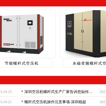
节能螺杆式空压机
永磁变频螺杆式
3-10-25
*
深圳空压机螺杆式生产厂家告诉您如何选
202
择空压机
3-10-21
*
螺杆式空压机操作注意事项-深圳稳超
202