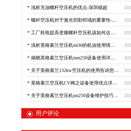
*
浅析无油螺杆空压机的优点-深圳稳超
202
*
螺杆空压机对于激光切割邻域的重要性-深
202
圳稳超
*
工厂耗电提高变频螺杆空压机该如何达到
202
预期节能效果呢？-深圳稳超
*
浅析英格索兰空压机ml30的机油使用情况-
202
深圳稳超
*
揭晓英格索兰空压机mm250设备使用详情
202
分析-深圳稳超
*
关于英格索兰132kw空压机的使用告诉您要
202
这样做-深圳稳超
*
英格索兰空压机CV阀之设备使用优点详情-
202
深圳稳超
*
关于英格索兰空压机sm250设备维护技巧分
202
析-深圳稳超
用户评论