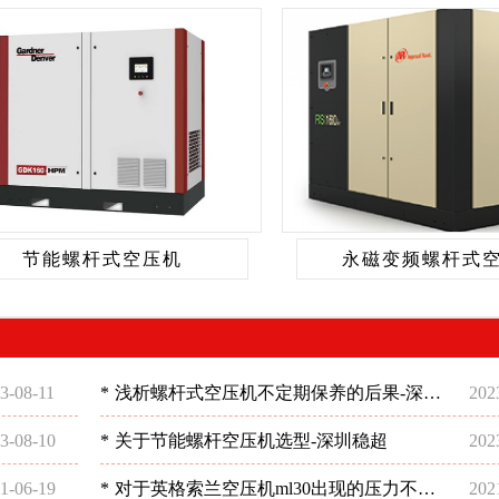
节能螺杆式空压机
永磁变频螺杆式
3-08-11
*
浅析螺杆式空压机不定期保养的后果-深圳
202
稳超
3-08-10
*
关于节能螺杆空压机选型-深圳稳超
202
1-06-19
*
对于英格索兰空压机ml30出现的压力不足
202