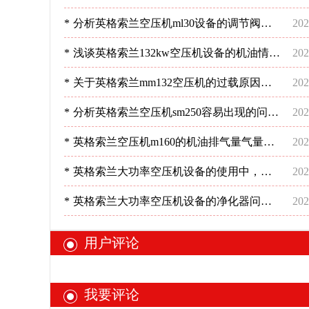
况-深圳稳超
*
分析英格索兰空压机ml30设备的调节阀情
202
况-深圳稳超
*
浅谈英格索兰132kw空压机设备的机油情况
202
分析-深圳稳超
*
关于英格索兰mm132空压机的过载原因及
202
方法分析-[深圳稳超]
*
分析英格索兰空压机sm250容易出现的问
202
题-深圳稳超
*
英格索兰空压机m160的机油排气量气量不
202
足？-深圳稳超
*
英格索兰大功率空压机设备的使用中，管
202
道布置的要点是哪些？-深圳稳超
*
英格索兰大功率空压机设备的净化器问
202
题，您清楚吗？-深圳稳超
用户评论
我要评论