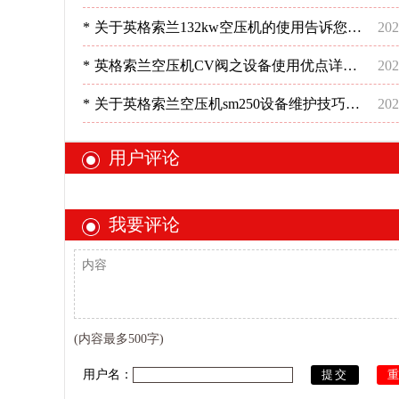
分析-深圳稳超
*
关于英格索兰132kw空压机的使用告诉您要
202
这样做-深圳稳超
*
英格索兰空压机CV阀之设备使用优点详情-
202
深圳稳超
*
关于英格索兰空压机sm250设备维护技巧分
202
析-深圳稳超
用户评论
我要评论
(内容最多500字)
用户名：
提交