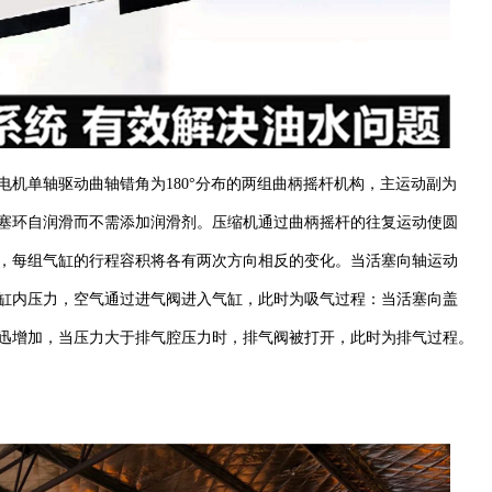
机单轴驱动曲轴错角为180°分布的两组曲柄摇杆机构，主运动副为
塞环自润滑而不需添加润滑剂。压缩机通过曲柄摇杆的往复运动使圆
，每组气缸的行程容积将各有两次方向相反的变化。当活塞向轴运动
缸内压力，空气通过进气阀进入气缸，此时为吸气过程：当活塞向盖
迅增加，当压力大于排气腔压力时，排气阀被打开，此时为排气过程。