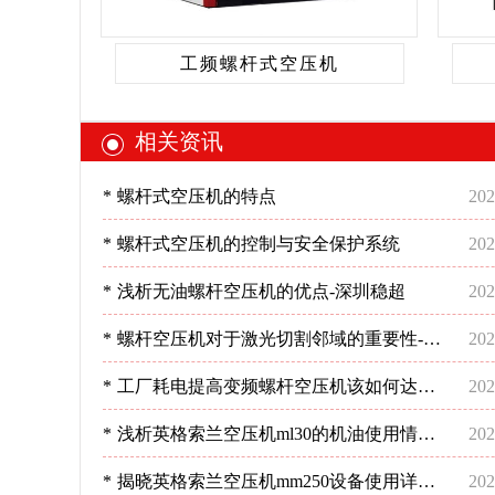
工频螺杆式空压机
相关资讯
*
螺杆式空压机的特点
202
*
螺杆式空压机的控制与安全保护系统
202
*
浅析无油螺杆空压机的优点-深圳稳超
202
*
螺杆空压机对于激光切割邻域的重要性-深
202
圳稳超
*
工厂耗电提高变频螺杆空压机该如何达到
202
预期节能效果呢？-深圳稳超
*
浅析英格索兰空压机ml30的机油使用情况-
202
深圳稳超
*
揭晓英格索兰空压机mm250设备使用详情
202