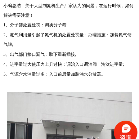
小编总结：关于大型制氮机生产厂家认为的问题，在运行时候，如何
解决需要注意！
1
、分子筛处置处罚：调换分子筛
;
2
、氮气利用量引起了氮气机的处置处罚量：办理措施：加装氮气储
气罐
;
3
、出气部门接口漏气：取下重新插接
;
4
、进宇量过大使压力上升过快：调治入口调治阀，淘汰进宇量
;
5
、气源含水油量过多：入口前思量加装油水分散器。