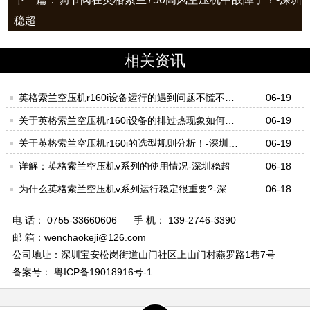
稳超
相关资讯
英格索兰空压机r160i设备运行的遇到问题不慌不忙
06-19
才对！-深圳稳超
关于英格索兰空压机r160i设备的排过热现象如何处
06-19
理好？-深圳稳超
关于英格索兰空压机r160i的选型规则分析！-深圳稳
06-19
超
详解：英格索兰空压机v系列的使用情况-深圳稳超
06-18
为什么英格索兰空压机v系列运行稳定很重要?-深圳
06-18
稳超
电 话： 0755-33660606
手 机： 139-2746-3390
邮 箱：wenchaokeji@126.com
公司地址：深圳宝安松岗街道山门社区上山门村燕罗路1巷7号
备案号： 粤ICP备19018916号-1