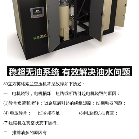
80
立方英格索兰空压机常见故障如下所述：
一、电机烧毁，电机损坏
—短路或断路引起电机烧毁的原因：
(1)
异常负荷和堵转；
金属屑引起的绕组短路；
启动器问题；
(2)
(3)
(4)
电压异常；
冷却不足；
用压缩机抽真空；
(5)
(6)
(7)
压缩机在真空状态下运行。
二、排排油多的原因有：