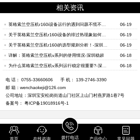
相关资讯
英格索兰空压机r160i设备运行的遇到问题不慌不忙
06-19
才对！-深圳稳超
关于英格索兰空压机r160i设备的排过热现象如何处
06-19
理好？-深圳稳超
关于英格索兰空压机r160i的选型规则分析！-深圳稳
06-19
超
详解：英格索兰空压机v系列的使用情况-深圳稳超
06-18
为什么英格索兰空压机v系列运行稳定很重要?-深圳
06-18
稳超
电 话： 0755-33660606
手 机： 139-2746-3390
邮 箱：wenchaokeji@126.com
公司地址：深圳宝安松岗街道山门社区上山门村燕罗路1巷7号
备案号： 粤ICP备19018916号-1
拨打电话
首页
在线咨询
产品中心
常见问题