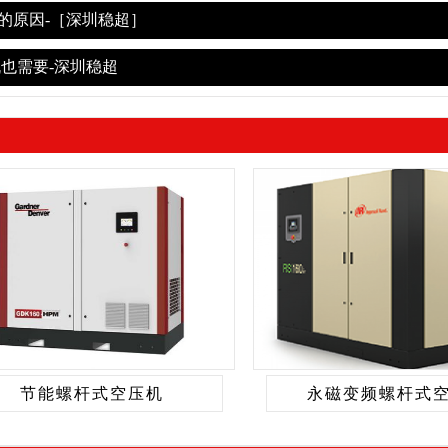
足的原因-［深圳稳超］
机也需要-深圳稳超
节能螺杆式空压机
永磁变频螺杆式