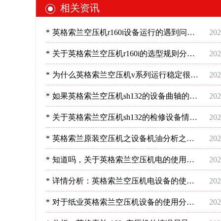
相关资讯
*
英格索兰空压机r160i设备运行的遇到问题
202
不慌不忙才对！-深圳稳超
*
关于英格索兰空压机r160i的选型规则分
202
析！-深圳稳超
*
为什么英格索兰空压机v系列运行稳定很重
202
要?-深圳稳超
*
如果英格索兰空压机sh132的设备曲轴的检
202
修是怎样的呢?-深圳稳超
*
关于英格索兰空压机sh132的检修设备情况
202
分析-深圳稳超
*
英格索兰原装空压机之设备机油分析之使
202
用情况-深圳稳超
*
知道吗，关于英格索兰空压机电的使用要
202
操作好！-深圳稳超
*
详情分析：英格索兰空压机电设备的使用-
202
深圳稳超
*
对于纸业英格索兰空压机设备的使用分析-
202