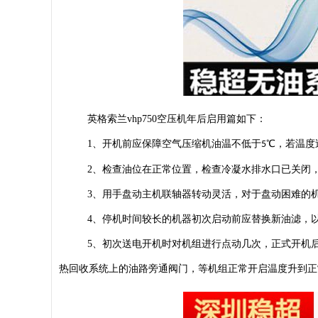
英格索兰
vhp750
空压机年后启用篇如下：
1
、开机前应保障空气压缩机油温不低于
℃，若温度
5
2
、检查油位在正常位置，检查冷凝水排水口已关闭
3
、用手盘动主机联轴器转动灵活，对于盘动困难的
4
、停机时间较长的机器初次启动前应替换新油滤，
5
、初次送电开机时对机组进行点动几次，正式开机
热回收系统上的油路旁通阀门，等机组正常开启温度升到正