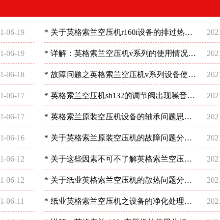
1-06-19
*
关于英格索兰空压机r160i设备的排过热现
202
象如何处理好？-深圳稳超
1-06-19
*
详解：英格索兰空压机v系列的使用情况-
202
深圳稳超
1-06-18
*
故障问题之英格索兰空压机v系列设备使用
202
分析-深圳稳超
1-06-17
*
英格索兰空压机sh132的调节阀出现噪音这
202
样解决-深圳稳超
1-06-17
*
英格索兰原装空压机设备的轴承问题思考-
202
深圳稳超
1-06-16
*
关于英格索兰原装空压机的故障问题分析-
202
深圳稳超
1-06-12
*
关于这些因素不可不了解英格索兰空压机
202
电的详细操作-深圳稳超
1-06-12
*
关于纸业英格索兰空压机的散热问题分析-
202
深圳稳超
1-06-11
*
纸业英格索兰空压机之设备的净化处理状
202