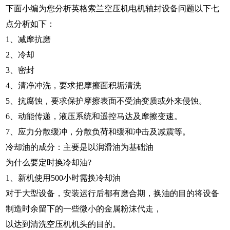
下面小编为您分析英格索兰空压机电机轴封设备问题以下七
点分析如下：
1
、减摩抗磨
2
、冷却
3
、密封
4
、清净冲洗，要求把摩擦面积垢清洗
5
、抗腐蚀，要求保护摩擦表面不受油变质或外来侵蚀。
6
、动能传递，液压系统和遥控马达及摩擦变速。
7
、应力分散缓冲，分散负荷和缓和冲击及减震等。
冷却油的成分：主要是以润滑油为基础油
为什么要定时换冷却油
?
1
、新机使用
500
小时需换冷却油
对于大型设备，安装运行后都有磨合期，换油的目的将设备
制造时余留下的一些微小的金属粉沫代走，
以达到清洗空压机机头的目的。