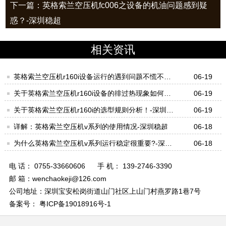
下一篇：英格索兰空压机fc006之设备的机油问题感到疑
惑？-深圳稳超
相关资讯
英格索兰空压机r160i设备运行的遇到问题不慌不忙
06-19
才对！-深圳稳超
关于英格索兰空压机r160i设备的排过热现象如何处
06-19
理好？-深圳稳超
关于英格索兰空压机r160i的选型规则分析！-深圳稳
06-19
超
详解：英格索兰空压机v系列的使用情况-深圳稳超
06-18
为什么英格索兰空压机v系列运行稳定很重要?-深圳
06-18
稳超
电 话： 0755-33660606
手 机： 139-2746-3390
邮 箱：wenchaokeji@126.com
公司地址：深圳宝安松岗街道山门社区上山门村燕罗路1巷7号
备案号： 粤ICP备19018916号-1