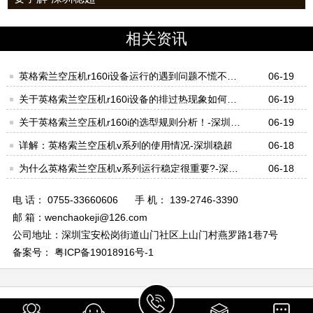
相关资讯
英格索兰空压机r160i设备运行的遇到问题不慌不忙
06-19
才对！-深圳稳超
关于英格索兰空压机r160i设备的排过热现象如何处
06-19
理好？-深圳稳超
关于英格索兰空压机r160i的选型规则分析！-深圳稳
06-19
超
详解：英格索兰空压机v系列的使用情况-深圳稳超
06-18
为什么英格索兰空压机v系列运行稳定很重要?-深圳
06-18
稳超
电 话： 0755-33660606
手 机： 139-2746-3390
邮 箱：wenchaokeji@126.com
公司地址：深圳宝安松岗街道山门社区上山门村燕罗路1巷7号
备案号： 粤ICP备19018916号-1