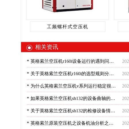
工频螺杆式空压机
相关资讯
*
英格索兰空压机r160i设备运行的遇到问题
202
不慌不忙才对！-深圳稳超
*
关于英格索兰空压机r160i的选型规则分
202
析！-深圳稳超
*
为什么英格索兰空压机v系列运行稳定很重
202
要?-深圳稳超
*
如果英格索兰空压机sh132的设备曲轴的检
202
修是怎样的呢?-深圳稳超
*
关于英格索兰空压机sh132的检修设备情况
202
分析-深圳稳超
*
英格索兰原装空压机之设备机油分析之使
202