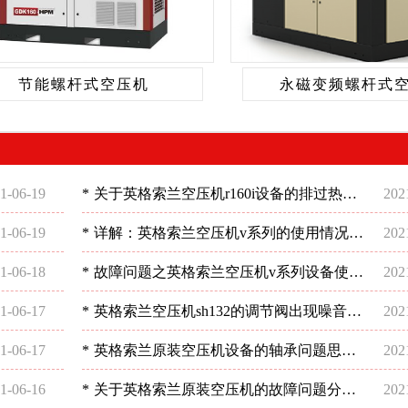
节能螺杆式空压机
永磁变频螺杆式
1-06-19
*
关于英格索兰空压机r160i设备的排过热现
202
象如何处理好？-深圳稳超
1-06-19
*
详解：英格索兰空压机v系列的使用情况-
202
深圳稳超
1-06-18
*
故障问题之英格索兰空压机v系列设备使用
202
分析-深圳稳超
1-06-17
*
英格索兰空压机sh132的调节阀出现噪音这
202
样解决-深圳稳超
1-06-17
*
英格索兰原装空压机设备的轴承问题思考-
202
深圳稳超
1-06-16
*
关于英格索兰原装空压机的故障问题分析-
202