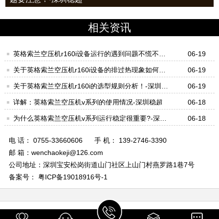
相关资讯
英格索兰空压机r160i设备运行的遇到问题不慌不忙
06-19
才对！-深圳稳超
关于英格索兰空压机r160i设备的排过热现象如何处
06-19
理好？-深圳稳超
关于英格索兰空压机r160i的选型规则分析！-深圳稳
06-19
超
详解：英格索兰空压机v系列的使用情况-深圳稳超
06-18
为什么英格索兰空压机v系列运行稳定很重要?-深圳
06-18
稳超
电 话： 0755-33660606
手 机： 139-2746-3390
邮 箱：wenchaokeji@126.com
公司地址：深圳宝安松岗街道山门社区上山门村燕罗路1巷7号
备案号： 粤ICP备19018916号-1