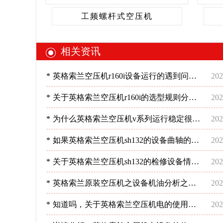
工频螺杆式空压机
相关资讯
*
英格索兰空压机r160i设备运行的遇到问题
202
不慌不忙才对！-深圳稳超
*
关于英格索兰空压机r160i的选型规则分
202
析！-深圳稳超
*
为什么英格索兰空压机v系列运行稳定很重
202
要?-深圳稳超
*
如果英格索兰空压机sh132的设备曲轴的检
202
修是怎样的呢?-深圳稳超
*
关于英格索兰空压机sh132的检修设备情况
202
分析-深圳稳超
*
英格索兰原装空压机之设备机油分析之使
202
用情况-深圳稳超
*
知道吗，关于英格索兰空压机电的使用要
202